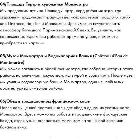
04/Площадь Тертр и художники Монмартра
Мы продолжим путь на Площадь Тертр, сердце Монмартра, где
художники продолжают традиции великих мастеров прошлого, таких
как Пикассо, Ван Гог и Модильяни. Здесь можно почувствовать
атмосферу богемного Парижа начала ХХ века. Вы увидите, как
современные художники работают прямо на улице, и сможете
приобрести их картины.
05/Музей Монмартра и Водонапорная Башня (Château d'Eau de
Montmartre)
Мы можем заглянуть в Музей Монмартра, где собрана история этого
района, наполненная искусством, культурой и событиями. После музея
мы увидим водонапорную башню Монмартра, один из необычных
архитектурных символов района.
06/Обед в традиционном французском кафе
После насыщенной прогулки нас ждет обед в одном из уютных кафе
Монмартра. Здесь можно попробовать традиционные французские
блюда, отдохнуть и насладиться моментом за чашечкой кофе или
бокалом вина.