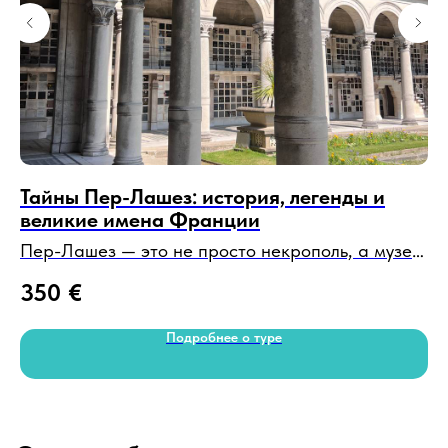
Тайны Пер-Лашез: история, легенды и
Т
великие имена Франции
На
Пер-Лашез — это не просто некрополь, а музей
аэ
8
под открытым небом, где покоятся легенды
го
350
€
искусства, политики и науки. Прогулка по этому
бе
месту — увлекательное путешествие по
об
Подробнее о туре
страницам мировой истории.
2-2,5 часа• пешком