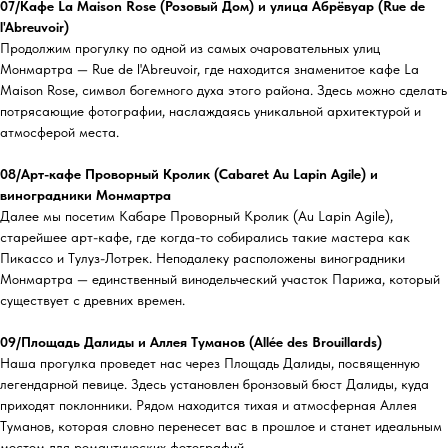
07/Кафе La Maison Rose (Розовый Дом) и улица Абрёвуар (Rue de
l'Abreuvoir)
Продолжим прогулку по одной из самых очаровательных улиц
Монмартра — Rue de l'Abreuvoir, где находится знаменитое кафе La
Maison Rose, символ богемного духа этого района. Здесь можно сделать
потрясающие фотографии, наслаждаясь уникальной архитектурой и
атмосферой места.
08/Арт-кафе Проворный Кролик (Cabaret Au Lapin Agile) и
виноградники Монмартра
Далее мы посетим Кабаре Проворный Кролик (Au Lapin Agile),
старейшее арт-кафе, где когда-то собирались такие мастера как
Пикассо и Тулуз-Лотрек. Неподалеку расположены виноградники
Монмартра — единственный винодельческий участок Парижа, который
существует с древних времен.
09/Площадь Далиды и Аллея Туманов (Allée des Brouillards)
Наша прогулка проведет нас через Площадь Далиды, посвященную
легендарной певице. Здесь установлен бронзовый бюст Далиды, куда
приходят поклонники. Рядом находится тихая и атмосферная Аллея
Туманов, которая словно перенесет вас в прошлое и станет идеальным
местом для романтических фотографий.