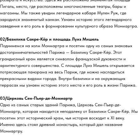
Пигаль, место, где расположены многочисленные театры, бары и
магазины. Мы также увидим легендарное кабаре Мулен Руж, где
зародился знаменитый канкан. Узнаем историю этого легендарного
заведения и его роль в формировании культурного образа Монмартра.
02/Базилика Сакре-Кёр и площадь Луиз Мишель
Поднимемся на холм Монмартра и посетим одну из самых знаковых
достопримечательностей Парижа — Базилику Сакре-Кёр. Этот
грандиозный храм является символом французской духовности и
архитектурного совершенства. С площади Луиз Мишель открывается
потрясающая панорама на весь Париж, где можно насладиться
прекрасными видами города. Внутри базилики и на окружающих
террасах мы узнаем историю этого места и его роль в жизни Парижа.
03/Церковь Сен-Пьер-де-Монмартр
Одно из самых старых зданий Парижа, Церковь Сен-Пьер-де-
Монмартр, которая находится неподалеку от Базилики Сакре-Кёр. Мы
посетим этот исторический храм, чья история восходит к XI веку.
Именно здесь стоял древний монастырь, который дал название
Монмартру.