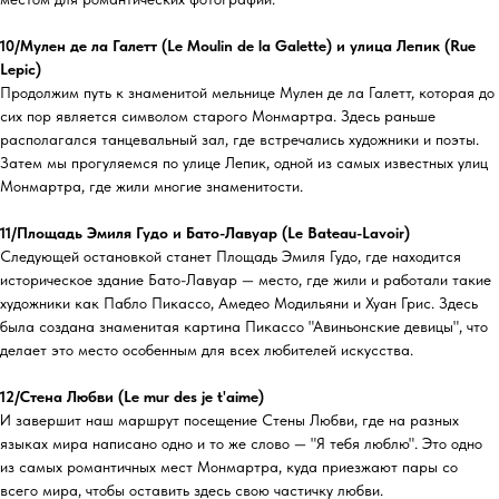
10/Мулен де ла Галетт (Le Moulin de la Galette) и улица Лепик (Rue
Lepic)
Продолжим путь к знаменитой мельнице Мулен де ла Галетт, которая до
сих пор является символом старого Монмартра. Здесь раньше
располагался танцевальный зал, где встречались художники и поэты.
Затем мы прогуляемся по улице Лепик, одной из самых известных улиц
Монмартра, где жили многие знаменитости.
11/Площадь Эмиля Гудо и Бато-Лавуар (Le Bateau-Lavoir)
Следующей остановкой станет Площадь Эмиля Гудо, где находится
историческое здание Бато-Лавуар — место, где жили и работали такие
художники как Пабло Пикассо, Амедео Модильяни и Хуан Грис. Здесь
была создана знаменитая картина Пикассо "Авиньонские девицы", что
делает это место особенным для всех любителей искусства.
12/Стена Любви (Le mur des je t'aime)
И завершит наш маршрут посещение Стены Любви, где на разных
языках мира написано одно и то же слово — "Я тебя люблю". Это одно
из самых романтичных мест Монмартра, куда приезжают пары со
всего мира, чтобы оставить здесь свою частичку любви.