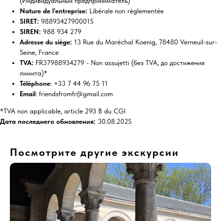
(Индивидуальный предприниматель)
Nature de l’entreprise:
Libérale non règlementée
SIRET:
98893427900015
SIREN:
988 934 279
Adresse du siège:
13 Rue du Maréchal Koenig, 78480 Verneuil-sur-
Seine, France
TVA:
FR37988934279 - Non assujetti (без TVA, до достижения
лимита)*
Téléphone
: +33 7 44 96 75 11
Email
: friendsfromfr@gmail.com
*TVA non applicable, article 293 B du CGI
Дата последнего обновления:
30.08.2025
Посмотрите другие экскурсии