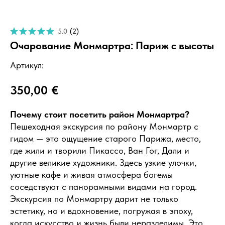
5.0
(
2
)
Очарование Монмартра: Париж с высоты
Артикул:
350,00
€
Почему стоит посетить район Монмартра?
Пешеходная экскурсия по району Монмартр с
гидом — это ощущение старого Парижа, место,
где жили и творили Пикассо, Ван Гог, Дали и
другие великие художники. Здесь узкие улочки,
уютные кафе и живая атмосфера богемы
соседствуют с панорамными видами на город.
Экскурсия по Монмартру дарит не только
эстетику, но и вдохновение, погружая в эпоху,
когда искусство и жизнь были неразделимы. Это